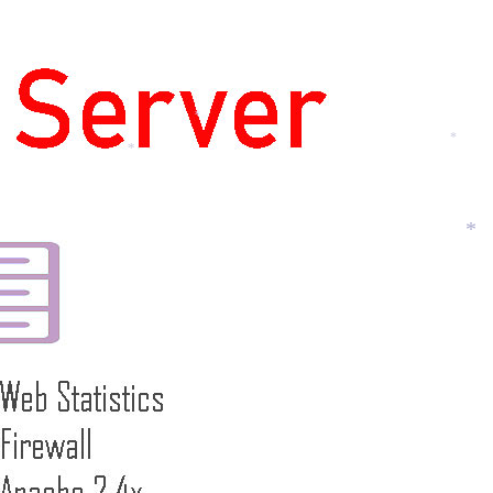
*
*
*
*