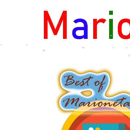
*
*
*
*
*
*
*
*
*
*
*
*